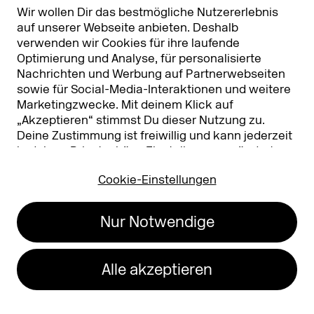
Partner & Sponsoren
DMEXCO Asia
Wir wollen Dir das bestmögliche Nutzererlebnis
auf unserer Webseite anbieten. Deshalb
verwenden wir Cookies für ihre laufende
Optimierung und Analyse, für personalisierte
Nachrichten und Werbung auf Partnerwebseiten
sowie für Social-Media-Interaktionen und weitere
Marketingzwecke. Mit deinem Klick auf
„Akzeptieren“ stimmst Du dieser Nutzung zu.
Deine Zustimmung ist freiwillig und kann jederzeit
Koelnmesse GmbH
T. +49 221 821 2020
in deinen
Privatsphäre-Einstellungen
geändert
Messeplatz 1
info@dmexco.com
oder widerrufen werden. Nähere Infos zur Cookie-
50679 Köln
Cookie-Einstellungen
Nutzung findest Du in unserer
Datenschutzerklärung.
…
Impressum
Datenschutz
Nur Notwendige
Erklärung zur
Barrierefreiheit
Alle akzeptieren