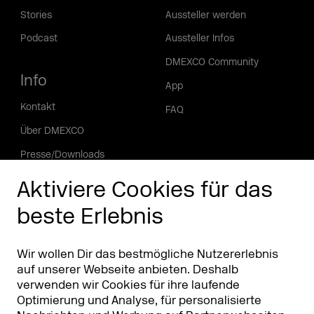
Stories
Aussteller werden
Podcast
Aussteller Infos
DMEXCO Community
Info
App
Kontakt
FAQ
Über DMEXCO
Presse/Downloads
Phishing Alarm
Aktiviere Cookies für das
beste Erlebnis
Partner
Worldwide
Partner & Sponsoren
DMEXCO Asia
Wir wollen Dir das bestmögliche Nutzererlebnis
auf unserer Webseite anbieten. Deshalb
verwenden wir Cookies für ihre laufende
Optimierung und Analyse, für personalisierte