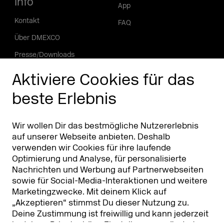
Info
App
Kontakt
FAQ
Über DMEXCO
Presse/Downloads
Phishing Alarm
Aktiviere Cookies für das
beste Erlebnis
Partner
Worldwide
Partner & Sponsoren
DMEXCO Asia
Wir wollen Dir das bestmögliche Nutzererlebnis
auf unserer Webseite anbieten. Deshalb
verwenden wir Cookies für ihre laufende
Optimierung und Analyse, für personalisierte
Nachrichten und Werbung auf Partnerwebseiten
sowie für Social-Media-Interaktionen und weitere
Marketingzwecke. Mit deinem Klick auf
„Akzeptieren“ stimmst Du dieser Nutzung zu.
Deine Zustimmung ist freiwillig und kann jederzeit
Koelnmesse GmbH
T. +49 221 821 2020