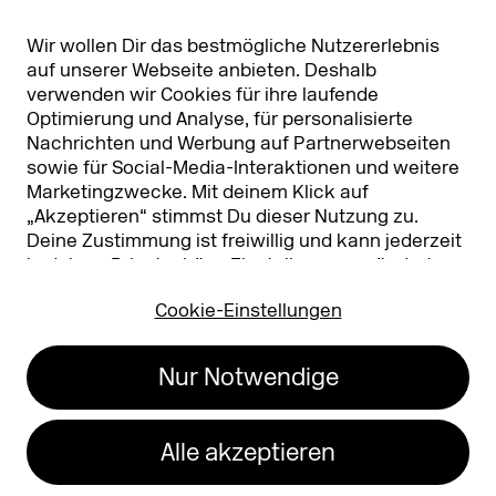
Partner & Sponsoren
DMEXCO Asia
Wir wollen Dir das bestmögliche Nutzererlebnis
auf unserer Webseite anbieten. Deshalb
verwenden wir Cookies für ihre laufende
Optimierung und Analyse, für personalisierte
Nachrichten und Werbung auf Partnerwebseiten
sowie für Social-Media-Interaktionen und weitere
Marketingzwecke. Mit deinem Klick auf
„Akzeptieren“ stimmst Du dieser Nutzung zu.
Deine Zustimmung ist freiwillig und kann jederzeit
Koelnmesse GmbH
T. +49 221 821 2020
in deinen
Privatsphäre-Einstellungen
geändert
Messeplatz 1
info@dmexco.com
oder widerrufen werden. Nähere Infos zur Cookie-
50679 Köln
Cookie-Einstellungen
Nutzung findest Du in unserer
Datenschutzerklärung.
…
Impressum
Datenschutz
Nur Notwendige
Erklärung zur
Barrierefreiheit
Alle akzeptieren