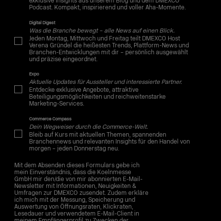
exklusive Insights aus unserem Blog und dem DMEXCO
Podcast. Kompakt, inspirierend und voller Aha-Momente.
Digital Digest
Was die Branche bewegt – alle News auf einen Blick.
Jeden Montag, Mittwoch und Freitag teilt DMEXCO Host
Verena Gründel die heißesten Trends, Plattform-News und
Branchen-Entwicklungen mit dir – persönlich ausgewählt
und präzise eingeordnet.
Expo
Aktuelle Updates für Aussteller und interessierte Partner.
Entdecke exklusive Angebote, attraktive
Beteiligungsmöglichkeiten und reichweitenstarke
Marketing-Services.
Commerce Compass
Dein Wegweiser durch die Commerce-Welt.
Bleib auf Kurs mit aktuellen Themen, spannenden
Branchennews und relevanten Insights für den Handel von
morgen – jeden Donnerstag neu.
Mit dem Absenden dieses Formulars gebe ich
mein Einverständnis, dass die Koelnmesse
GmbH mir den/die von mir abonnierten E-Mail-
Newsletter mit Informationen, Neuigkeiten &
Umfragen zur DMEXCO zusendet. Zudem erkläre
ich mich mit der Messung, Speicherung und
Auswertung von Öffnungsraten, Klickraten,
Lesedauer und verwendetem E-Mail-Client in
meinem Empfängerprofil zu Zwecken der