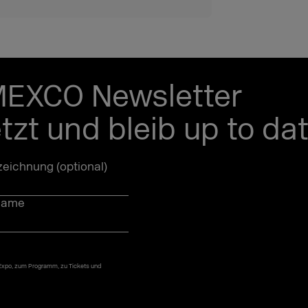
MEXCO Newsletter
etzt und bleib up to dat
eichnung (optional)
name
 Expo, zum Programm, zu Tickets und