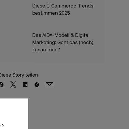
Diese E-Commerce-Trends
bestimmen 2025
Das AIDA-Modell & Digital
Marketing: Geht das (noch)
zusammen?
Diese Story teilen
alb