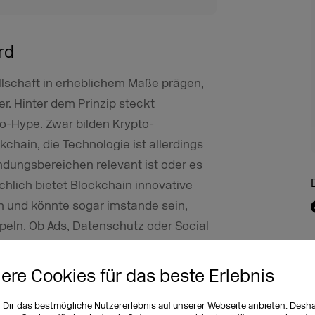
rd
llschaft in erheblichem Maße prägen,
er. Hinter dem Prinzip steckt
to-Hype. Zwar bilden Krypto-
hain, die Technologie ist allerdings
endungsbereichen relevant ist oder es
chlich bietet Blockchain innovative
 und könnte sogar imstande sein,
eln. Ob Ads, Datenschutz oder Social
in in jedem Fall ein
iere Cookies für das beste Erlebnis
2: Bei der w3.vision auf der DMEXCO
n Dir das bestmögliche Nutzererlebnis auf unserer Webseite anbieten. Desh