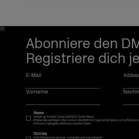
Abonniere den D
Registriere dich j
E-Mail
Jobbez
Vorname
Nach
News
Immer up to date: Deine DMEXCO-Event-News.
Erhalte alle wichtigen Infos rund um die DMEXCO: Spannende News zur Conference,
exklusive Highlights direkt aus unserem Team.
Stories
Dein Wissensvorsprung – kompakt und inspirierend!