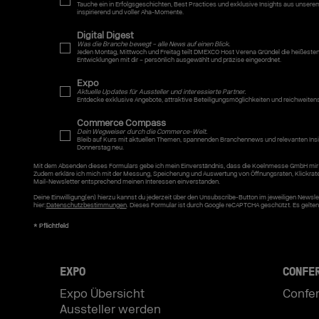
Tauche ein in Erfolgsgeschichten, Best Practices und exklusive Insights aus uns
inspirierend und voller Aha-Momente.
Digital Digest
Was die Branche bewegt – alle News auf einen Blick.
Jeden Montag, Mittwoch und Freitag teilt DMEXCO Host Verena Gründel die heißeste
Entwicklungen mit dir – persönlich ausgewählt und präzise eingeordnet.
Expo
Aktuelle Updates für Aussteller und interessierte Partner.
Entdecke exklusive Angebote, attraktive Beteiligungsmöglichkeiten und reichweiten
Commerce Compass
Dein Wegweiser durch die Commerce-Welt.
Bleib auf Kurs mit aktuellen Themen, spannenden Branchennews und relevanten Insi
Donnerstag neu.
Mit dem Absenden dieses Formulars gebe ich mein Einverständnis, dass die Koelnmesse GmbH mir 
Zudem erkläre ich mich mit der Messung, Speicherung und Auswertung von Öffnungsraten, Klickrat
Mail-Newsletter entsprechend meinen Interessen einverstanden.
Deine Einwilligung(en) hierzu kannst du jederzeit über den Unsubscribe-Button im jeweiligen News
hier:
Datenschutzbestimmungen
. Dieses Formular ist durch Google reCAPTCHA geschützt. Es gelte
EXPO
CONFE
Expo Übersicht
Confe
Aussteller werden