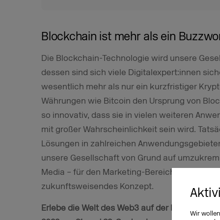
Blockchain ist mehr als ein Buzzwo
Die Blockchain-Technologie wird unsere Gese
dessen sind sich viele Digitalexpert:innen sich
wesentlich mehr als nur ein kurzfristiger Kryp
Währungen wie Bitcoin den Ursprung von Blockc
so innovativ, dass sie in vielen weiteren Anw
mit großer Wahrscheinlichkeit sein wird. Tatsä
Lösungen in zahlreichen Anwendungsgebieten
unsere Gesellschaft von Grund auf umzukremp
Media – für den Marketing-Bereich ist Blockcha
zukunftsweisendes Konzept.
Aktiv
Erlebe die Welt des Web3 auf der DMEXCO 202
Wir wolle