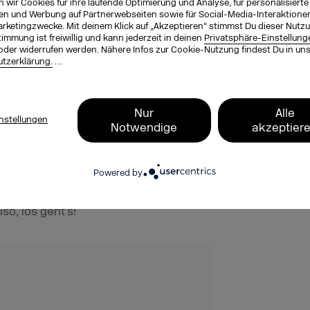
ichtigen Themen und Trends rund um
wir Cookies für ihre laufende Optimierung und Analyse, für personalisierte
en und Werbung auf Partnerwebseiten sowie für Social-Media-Interaktione
arketingzwecke. Mit deinem Klick auf „Akzeptieren“ stimmst Du dieser Nutzu
immung ist freiwillig und kann jederzeit in deinen
Privatsphäre-Einstellung
oder widerrufen werden. Nähere Infos zur Cookie-Nutzung findest Du in un
tzerklärung.
…
ein Ticket !
Nur
Alle
d Marketing
nstellungen
Notwendige
akzeptier
n, warum und wie Blockchain Marketing-
lären wir dir nochmal grundlegend, wie
Powered by
rketing einsetzen lässt. Der Download
so, los geht’s!