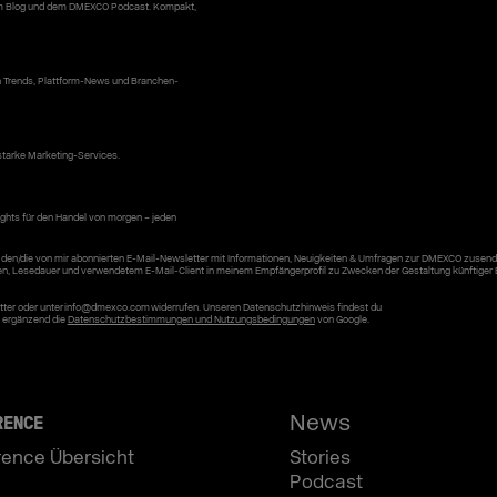
erem Blog und dem DMEXCO Podcast. Kompakt,
n Trends, Plattform-News und Branchen-
starke Marketing-Services.
ghts für den Handel von morgen – jeden
den/die von mir abonnierten E-Mail-Newsletter mit Informationen, Neuigkeiten & Umfragen zur DMEXCO zusend
en, Lesedauer und verwendetem E-Mail-Client in meinem Empfängerprofil zu Zwecken der Gestaltung künftiger 
letter oder unter info@dmexco.com widerrufen. Unseren Datenschutzhinweis findest du
n ergänzend die
Datenschutzbestimmungen und Nutzungsbedingungen
von Google.
News
RENCE
rence Übersicht
Stories
Podcast