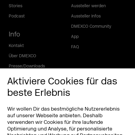
Stories
Aussteller werden
Podcast
Aussteller Infos
DMEXCO Community
Info
App
Kontakt
FAQ
Über DMEXCO
Presse/Downloads
Phishing Alarm
Aktiviere Cookies für das
beste Erlebnis
Partner
Worldwide
Partner & Sponsoren
DMEXCO Asia
Wir wollen Dir das bestmögliche Nutzererlebnis
auf unserer Webseite anbieten. Deshalb
verwenden wir Cookies für ihre laufende
Optimierung und Analyse, für personalisierte