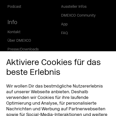
Podcast
Aussteller Infos
DMEXCO Community
Info
App
Kontakt
FAQ
Über DMEXCO
Presse/Downloads
Phishing Alarm
Aktiviere Cookies für das
beste Erlebnis
Partner
Worldwide
Partner & Sponsoren
DMEXCO Asia
Wir wollen Dir das bestmögliche Nutzererlebnis
auf unserer Webseite anbieten. Deshalb
verwenden wir Cookies für ihre laufende
Optimierung und Analyse, für personalisierte
Nachrichten und Werbung auf Partnerwebseiten
sowie für Social-Media-Interaktionen und weitere