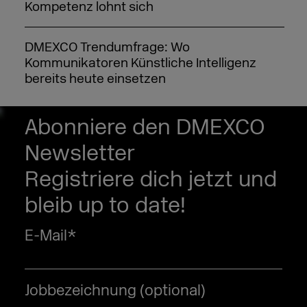
Kompetenz lohnt sich
DMEXCO Trendumfrage: Wo
Kommunikatoren Künstliche Intelligenz
bereits heute einsetzen
DMEXCO goes Art: Künstler Albrecht
Abonniere den DMEXCO
Behmel kreiert “DMEXCO Blockchain
Newsletter
Originals”
Registriere dich jetzt und
Broadway-Stars go DMEXCO: Musical-
bleib up to date!
Highlight vor der offiziellen Party
E-Mail
*
Jobbezeichnung (optional)