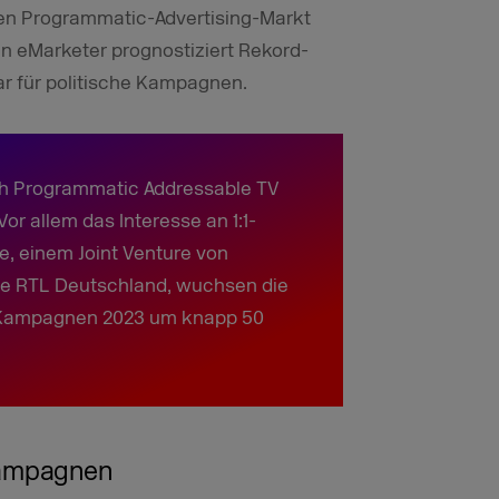
en Programmatic-Advertising-Markt
eMarketer prognostiziert Rekord-
ar für politische Kampagnen.
ch Programmatic Addressable TV
r allem das Interesse an 1:1-
e, einem Joint Venture von
pe RTL Deutschland, wuchsen die
-Kampagnen 2023 um knapp 50
Kampagnen