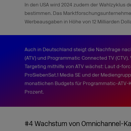
In den USA wird 2024 zudem der Wahlzyklus d
bestimmen. Das Marktforschungsunternehmen 
Werbeausgaben in Höhe von 12 Milliarden Doll
Auch in Deutschland steigt die Nachfrage na
(ATV) und Programmatic Connected TV (CTV). Vo
Targeting mithilfe von ATV wächst: Laut d-forc
ProSiebenSat.1 Media SE und der Mediengrup
monatlichen Budgets für Programmatic-ATV
Prozent.
#4 Wachstum von Omnichannel-