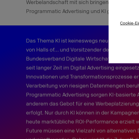
Werbelandschaft mit sich bringen. Werbetreib
Programmatic Advertising und KI genau zu kont
Cookie-Ei
Das Thema KI ist keineswegs neu für die Diszip
von Halls of… und Vorsitzender der Fokusgru
Bundesverband Digitale Wirtschaft (BVDW): „Kü
seit langer Zeit im Digital Advertising einges
Innovationen und Transformationsprozesse erm
Verarbeitung von riesigen Datenmengen beru
Programmatic Advertising sorgen KI-basierte A
anderem das Gebot für eine Werbeplatzierung 
erfolgt. Nur durch KI können in der Kampagne
heute marktübliche ROI-Performance erzielt w
Future müssen eine Vielzahl von alternativen