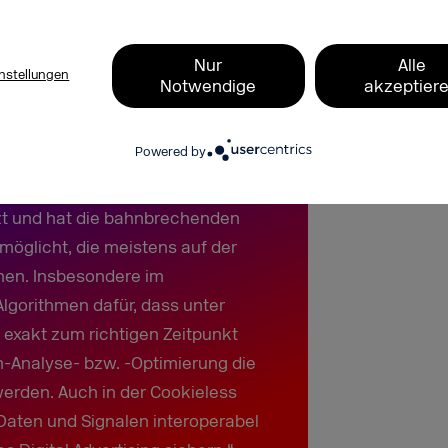
ende sind gefordert, den Einsatz von
rollieren.
Nur
Alle
nstellungen
Notwendige
akzeptier
lin. Das betont Eric Hall, Gründer
Powered by
ppe Programmatic Advertising im
nstliche Intelligenz wird schon
etzt und hat die bahnbrechenden
öglicht, die meistens auf der
hen. Insbesondere im
lgorithmen dafür, dass unter
exakt zum richtigen Zeitpunkt
n-Analyse- bzw. -Optimierung die
erden. Auch in der Cookieless
 Daten und Signalen interoperabel