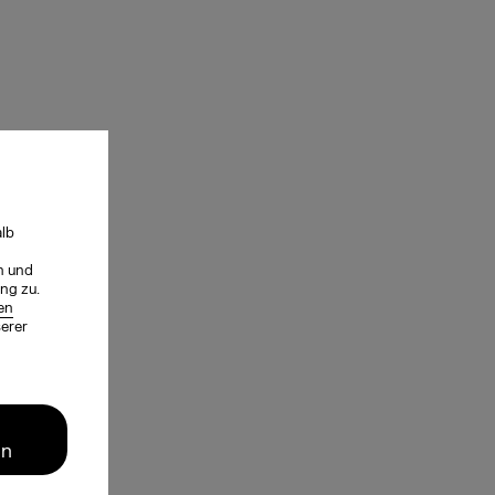
alb
n und
ng zu.
en
serer
en