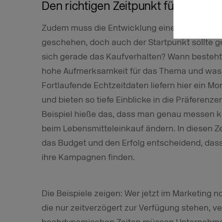
Den richtigen Zeitpunkt für den K
Zudem muss die Entwicklung einer Kampagne 
geschehen, doch auch der Startpunkt sollte 
sich gerade das Kaufverhalten? Wann besteht 
hohe Aufmerksamkeit für das Thema und was 
Fortlaufende Echtzeitdaten liefern hier ein Mo
und bieten so tiefe Einblicke in die Präferen
Beispiel hieße das, dass man genau messen ka
beim Lebensmitteleinkauf ändern. In diesen Ze
das Budget und den Erfolg entscheidend, dass
ihre Kampagnen finden.
Die Beispiele zeigen: Wer jetzt im Marketing 
die nur zeitverzögert zur Verfügung stehen, v