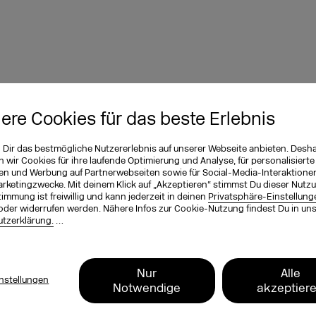
iere Cookies für das beste Erlebnis
um gezielt zu analysieren, wo und bei
lyse bis in kleine regionale Räume
n Dir das bestmögliche Nutzererlebnis auf unserer Webseite anbieten. Desh
 Marketing gezielter auszusteuern. In
wir Cookies für ihre laufende Optimierung und Analyse, für personalisierte
en und Werbung auf Partnerwebseiten sowie für Social-Media-Interaktione
en Köpfen der Menschen eine große
arketingzwecke. Mit deinem Klick auf „Akzeptieren“ stimmst Du dieser Nutzu
immung ist freiwillig und kann jederzeit in deinen
Privatsphäre-Einstellung
r Zahlen nach Altersgruppen kann
oder widerrufen werden. Nähere Infos zur Cookie-Nutzung findest Du in un
enerationen ihr Konsumverhalten stärker
tzerklärung.
…
en Datentiefe können Marketers besser
alfall erschließen sich so sogar neue
Nur
Alle
nstellungen
Notwendige
akzeptier