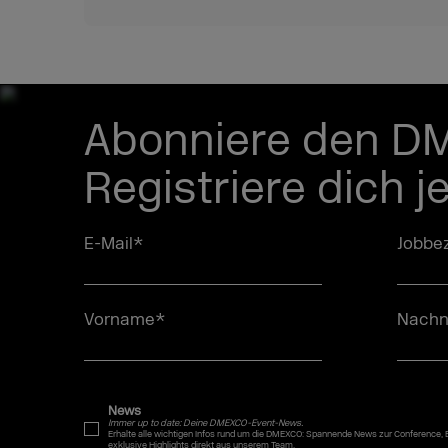
Abonniere den D
Registriere dich j
E-Mail
*
Jobbez
Vorname
*
Nach
News
Immer up to date: Deine DMEXCO-Event-News.
Erhalte alle wichtigen Infos rund um die DMEXCO: Spannende News zur Conference,
exklusive Highlights direkt aus unserem Team.