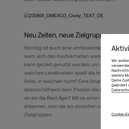
Neu Zeiten, neue Zielgruppen
Aktiv
Wichtig ist auch eine umfassende Datentiefe, 
wem sich das Kaufverhalten wandelt. Eine Ana
Wir wolle
kann gezielt genutzt werden, um das regionale
verwenden 
Nachricht
welchen Landkreisen spielt die Inflation in d
weitere M
Deine Zust
Rolle, in welchen nicht? Eine Gruppierung de
geändert 
ebenso hilfreich sein: Passen die jüngeren G
Datenschu
an als die Best Ager? Mit so einer umfassend
erkennen, wen sie wo erreichen sollten: Im Ide
Zielgruppen.
Cookie-Ei