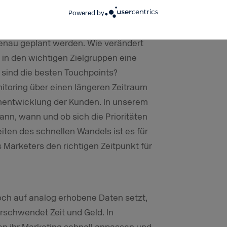
ampagnenstart
Powered by
in dynamischen Zeiten schneller
genau geplant werden. Wie verändert
in den wichtigen Zielgruppen eine
sind die besten Touchpoints?
nitoring über einen längeren Zeitraum
zenentwicklung der Kunden. In unserem
nn, wann und ob sich die Prioritäten
iten des schnellen Wandels ist es für
 Marketers den richtigen Zeitpunkt für
noch auf analog erhobene Daten setzt,
erschwendet Zeit und Geld. In