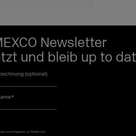
MEXCO Newsletter
etzt und bleib up to dat
eichnung (optional)
name
*
 Expo, zum Programm, zu Tickets und