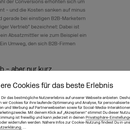
ahl der Conversions erhöhten sich um
ent – und die Kosten sanken auf minus
rd gerade bei einstigen B2B-Marketern
iger Vertrieb” bezeichnet: Dabei ist
in Absatzmittler wie zum Beispiel ein
. Ein Umweg, den sich B2B-Firmen
ab – aber nur kurz
eschäft hält die KI Einzug ins
iere Cookies für das beste Erlebnis
i sogar komplett: wie Cosabella. Der
n Dir das bestmögliche Nutzererlebnis auf unserer Webseite anbieten. Desh
 die seine digitale Budgets gemanagt
wir Cookies für ihre laufende Optimierung und Analyse, für personalisierte
ert ersetzt – und verkündet,
dass er
en und Werbung auf Partnerwebseiten sowie für Social-Media-Interaktione
arketingzwecke. Mit deinem Klick auf „Akzeptieren“ stimmst Du dieser Nutzu
en wird
. Albert ist eine Artificial
immung ist freiwillig und kann jederzeit in deinen
Privatsphäre-Einstellung
oder widerrufen werden. Nähere Infos zur Cookie-Nutzung findest Du in un
ing-Kampagnen für Brands und
tzerklärung.
…