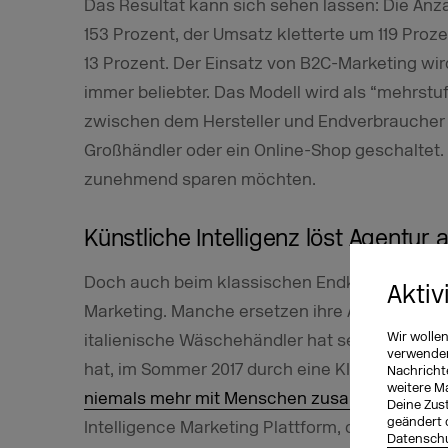
Das Resultat kann sich sehen lassen: Die Anz
153 Prozent, der Umsatz kletterte um 119 Proz
13 Prozent. Der Einsatz von B2C-Marketing wi
immer beliebter. Das Modell wird als “mehrstuf
zwischen dem Hersteller und Endverbraucher e
Großhändler oder ein Online-Shop geschaltet
zunehmend sparen möchten.
Künstliche Intelligenz löst Agentur 
Doch auch beim klassischen Endkonsumenten-G
Aktiv
Marketing. Manche ersetzen ihre Agentur dabe
Wir wolle
italienische Wäschehändler hat seine Agentur,
verwenden 
hat, im Sommer 2017 durch eine KI namens Alb
Nachricht
weitere M
niemals mehr mit Menschen zusammenarbeit
Deine Zust
geändert 
Intelligence Marketing Plattform, die Market
Datenschu