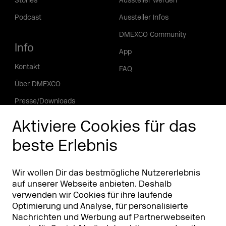
Stories
Aussteller werden
Podcast
Aussteller Infos
DMEXCO Community
Info
App
Kontakt
FAQ
Über DMEXCO
Presse/Downloads
Phishing Alarm
Aktiviere Cookies für das
beste Erlebnis
Partner
Worldwide
Partner & Sponsoren
DMEXCO Asia
Wir wollen Dir das bestmögliche Nutzererlebnis
auf unserer Webseite anbieten. Deshalb
verwenden wir Cookies für ihre laufende
Optimierung und Analyse, für personalisierte
Nachrichten und Werbung auf Partnerwebseiten