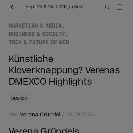
Sept 23 & 24, 2026, in Köln
MARKETING & MEDIA
BUSINESS & SOCIETY
TECH & FUTURE OF WEB
Künstliche
Kloverknappung? Verenas
DMEXCO Highlights
DMEXCO
Von
Verena Gründel
/ 06.09.2024
Verena Gründels