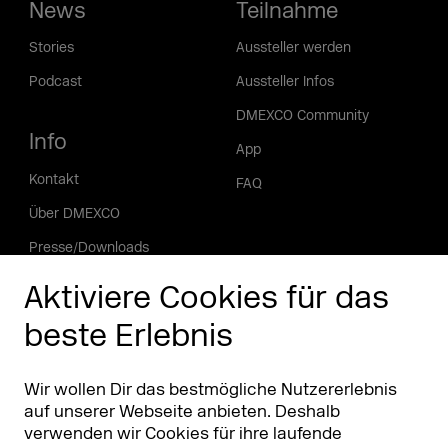
News
Teilnahme
Stories
Aussteller werden
Podcast
Aussteller Infos
DMEXCO Community
Info
App
Kontakt
FAQ
Über DMEXCO
Presse/Downloads
Phishing Alarm
Aktiviere Cookies für das
beste Erlebnis
Partner
Worldwide
Partner & Sponsoren
DMEXCO Asia
Wir wollen Dir das bestmögliche Nutzererlebnis
auf unserer Webseite anbieten. Deshalb
verwenden wir Cookies für ihre laufende