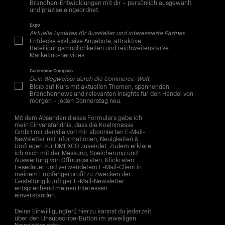
Branchen-Entwicklungen mit dir – persönlich ausgewählt
und präzise eingeordnet.
Expo
Aktuelle Updates für Aussteller und interessierte Partner.
Entdecke exklusive Angebote, attraktive
Beteiligungsmöglichkeiten und reichweitenstarke
Marketing-Services.
Commerce Compass
Dein Wegweiser durch die Commerce-Welt.
Bleib auf Kurs mit aktuellen Themen, spannenden
Branchennews und relevanten Insights für den Handel von
morgen – jeden Donnerstag neu.
Mit dem Absenden dieses Formulars gebe ich
mein Einverständnis, dass die Koelnmesse
GmbH mir den/die von mir abonnierten E-Mail-
Newsletter mit Informationen, Neuigkeiten &
Umfragen zur DMEXCO zusendet. Zudem erkläre
ich mich mit der Messung, Speicherung und
Auswertung von Öffnungsraten, Klickraten,
Lesedauer und verwendetem E-Mail-Client in
meinem Empfängerprofil zu Zwecken der
Gestaltung künftiger E-Mail-Newsletter
entsprechend meinen Interessen
einverstanden.
Deine Einwilligung(en) hierzu kannst du jederzeit
über den Unsubscribe-Button im jeweiligen