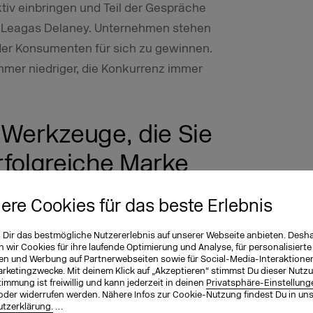
tiv einbringen und Teil der Gespräche
ei Leagas Delaney. Unternehmen stehen
 der Konsumenten für sich zu gewinnen.
immer niedriger, die Konkurrenz immer
 Werkzeuge, die Sie
rfolgreiche Marke
rfügbar, super
iere Cookies für das beste Erlebnis
rschwinglich.
n Dir das bestmögliche Nutzererlebnis auf unserer Webseite anbieten. Desh
wir Cookies für ihre laufende Optimierung und Analyse, für personalisierte
en und Werbung auf Partnerwebseiten sowie für Social-Media-Interaktione
arketingzwecke. Mit deinem Klick auf „Akzeptieren“ stimmst Du dieser Nutzu
nnement eine professionell aussehende
immung ist freiwillig und kann jederzeit in deinen
Privatsphäre-Einstellung
oder widerrufen werden. Nähere Infos zur Cookie-Nutzung findest Du in un
quarespace aufbauen und Bestellungen
tzerklärung.
…