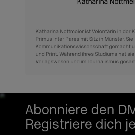
Katharina Nottmei
Katharina Nottmeier ist Volontärin in der 
Primus Inter Pares mit Sitz in Münster. Sie 
Kommunikationswissenschaft gemacht und 
und Print. Während ihres Studiums hat si
Verlagswesen und im Journalismus gesam
Abonniere den D
Registriere dich j