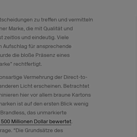
ntscheidungen zu treffen und vermitteln
ner Marke, die mit Qualität und
t zeitlos und eindeutig. Viele
n Aufschlag für ansprechende
rde die bloße Präsenz eines
rke” rechtfertigt.
ionsartige Vermehrung der Direct-to-
nderen Licht erscheinen. Betrachtet
nieren hier vor allem braune Kartons
rken ist auf den ersten Blick wenig
 Brandless, das unmarkierte
500 Millionen Dollar bewertet
.
 Frage. “Die Grundsätze des