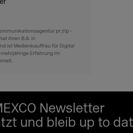
er
Kommunikationsagentur pr://ip -
hat ihren B.A. in
ist Medienkauffrau für Digital
e mehrjährige Erfahrung im
melt.
MEXCO Newsletter
etzt und bleib up to dat