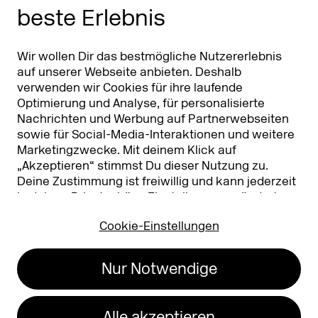
beste Erlebnis
Partner
Worldwide
Partner & Sponsoren
DMEXCO Asia
Wir wollen Dir das bestmögliche Nutzererlebnis
auf unserer Webseite anbieten. Deshalb
verwenden wir Cookies für ihre laufende
Optimierung und Analyse, für personalisierte
Nachrichten und Werbung auf Partnerwebseiten
sowie für Social-Media-Interaktionen und weitere
Marketingzwecke. Mit deinem Klick auf
„Akzeptieren“ stimmst Du dieser Nutzung zu.
Deine Zustimmung ist freiwillig und kann jederzeit
Koelnmesse GmbH
T. +49 221 821 2020
in deinen
Privatsphäre-Einstellungen
geändert
Messeplatz 1
info@dmexco.com
oder widerrufen werden. Nähere Infos zur Cookie-
50679 Köln
Cookie-Einstellungen
Nutzung findest Du in unserer
Datenschutzerklärung.
…
Impressum
Datenschutz
Nur Notwendige
Erklärung zur
Barrierefreiheit
Alle akzeptieren