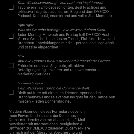
Dein Wissensvorsprung – kompakt und inspirierend!
Tauche ein in Erfolgsgeschichten, Best Practices und
exklusive Insights aus unserem Blog und dem DMEXCO
Podcast. Kompakt, inspirierend und voller Aha-Momente.
Digital Digest
Was die Branche bewegt – alle News auf einen Blick.
Jeden Montag, Mittwoch und Freitag teilt DMEXCO Host
Verena Gründel die heißesten Trends, Plattform-News und
Branchen-Entwicklungen mit dir – persönlich ausgewählt
und präzise eingeordnet.
Expo
Aktuelle Updates für Aussteller und interessierte Partner.
Entdecke exklusive Angebote, attraktive
Beteiligungsmöglichkeiten und reichweitenstarke
Marketing-Services.
Commerce Compass
Dein Wegweiser durch die Commerce-Welt.
Bleib auf Kurs mit aktuellen Themen, spannenden
Branchennews und relevanten Insights für den Handel von
morgen – jeden Donnerstag neu.
Mit dem Absenden dieses Formulars gebe ich
mein Einverständnis, dass die Koelnmesse
GmbH mir den/die von mir abonnierten E-Mail-
Newsletter mit Informationen, Neuigkeiten &
Umfragen zur DMEXCO zusendet. Zudem erkläre
ich mich mit der Messung, Speicherung und