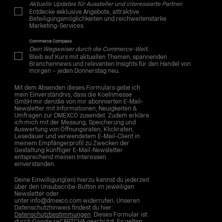
Aktuelle Updates für Aussteller und interessierte Partner.
Entdecke exklusive Angebote, attraktive
Beteiligungsmöglichkeiten und reichweitenstarke
Marketing-Services.
Commerce Compass
Dein Wegweiser durch die Commerce-Welt.
Bleib auf Kurs mit aktuellen Themen, spannenden
Branchennews und relevanten Insights für den Handel von
morgen – jeden Donnerstag neu.
Mit dem Absenden dieses Formulars gebe ich
mein Einverständnis, dass die Koelnmesse
GmbH mir den/die von mir abonnierten E-Mail-
Newsletter mit Informationen, Neuigkeiten &
Umfragen zur DMEXCO zusendet. Zudem erkläre
ich mich mit der Messung, Speicherung und
Auswertung von Öffnungsraten, Klickraten,
Lesedauer und verwendetem E-Mail-Client in
meinem Empfängerprofil zu Zwecken der
Gestaltung künftiger E-Mail-Newsletter
entsprechend meinen Interessen
einverstanden.
Deine Einwilligung(en) hierzu kannst du jederzeit
über den Unsubscribe-Button im jeweiligen
Newsletter oder
unter info@dmexco.com widerrufen. Unseren
Datenschutzhinweis findest du hier:
Datenschutzbestimmungen
. Dieses Formular ist
durch Google reCAPTCHA geschützt. Es gelten