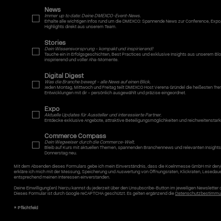
News
Immer up to date: Deine DMEXCO-Event-News.
Erhalte alle wichtigen Infos rund um die DMEXCO: Spannende News zur Conference, Expo
Highlights direkt aus unserem Team.
Stories
Dein Wissensvorsprung – kompakt und inspirierend!
Tauche ein in Erfolgsgeschichten, Best Practices und exklusive Insights aus unserem
inspirierend und voller Aha-Momente.
Digital Digest
Was die Branche bewegt – alle News auf einen Blick.
Jeden Montag, Mittwoch und Freitag teilt DMEXCO Host Verena Gründel die heißesten Tr
Entwicklungen mit dir – persönlich ausgewählt und präzise eingeordnet.
Expo
Aktuelle Updates für Aussteller und interessierte Partner.
Entdecke exklusive Angebote, attraktive Beteiligungsmöglichkeiten und reichweitenstar
Commerce Compass
Dein Wegweiser durch die Commerce-Welt.
Bleib auf Kurs mit aktuellen Themen, spannenden Branchennews und relevanten Insights
Donnerstag neu.
Mit dem Absenden dieses Formulars gebe ich mein Einverständnis, dass die Koelnmesse GmbH mir den/
erkläre ich mich mit der Messung, Speicherung und Auswertung von Öffnungsraten, Klickraten, Lesedau
entsprechend meinen Interessen einverstanden.
Deine Einwilligung(en) hierzu kannst du jederzeit über den Unsubscribe-Button im jeweiligen Newslette
Dieses Formular ist durch Google reCAPTCHA geschützt. Es gelten ergänzend die
Datenschutzbestimmu