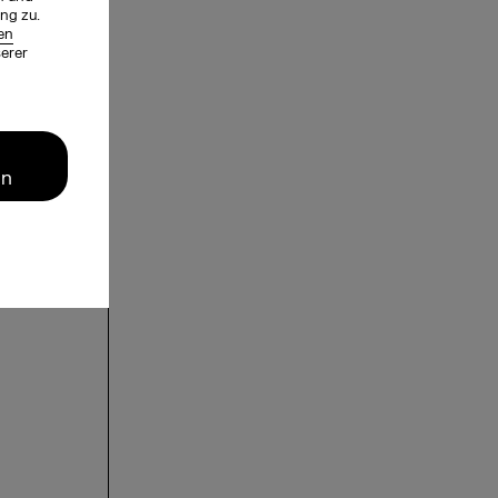
ng zu.
en
serer
en