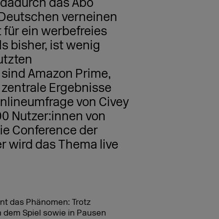
 dadurch das Abo
r Deutschen verneinen
 für ein werbefreies
s bisher, ist wenig
utzten
 sind Amazon Prime,
i zentrale Ergebnisse
Onlineumfrage von Civey
00 Nutzer:innen von
ie Conference der
 wird das Thema live
nnt das Phänomen: Trotz
 dem Spiel sowie in Pausen