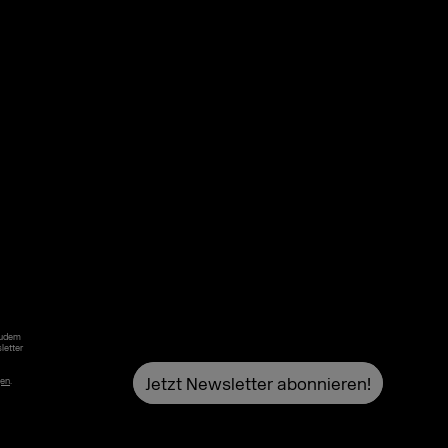
Zudem
letter
gen
.