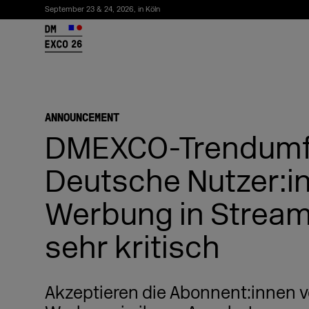
September 23 & 24, 2026, in Köln
26
ANNOUNCEMENT
DMEXCO-Trendumf
Deutsche Nutzer:i
Werbung in Stream
sehr kritisch
Newsletter abonnieren
Akzeptieren die Abonnent:innen 