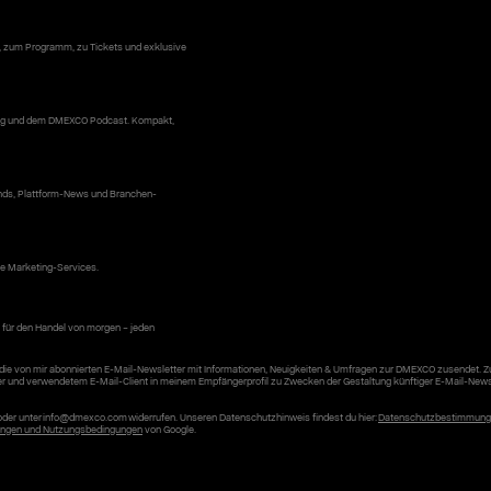
, zum Programm, zu Tickets und exklusive
 Blog und dem DMEXCO Podcast. Kompakt,
ends, Plattform-News und Branchen-
ke Marketing-Services.
 für den Handel von morgen – jeden
die von mir abonnierten E-Mail-Newsletter mit Informationen, Neuigkeiten & Umfragen zur DMEXCO zusendet. 
er und verwendetem E-Mail-Client in meinem Empfängerprofil zu Zwecken der Gestaltung künftiger E-Mail-News
r oder unter info@dmexco.com widerrufen. Unseren Datenschutzhinweis findest du hier:
Datenschutzbestimmun
ngen und Nutzungsbedingungen
von Google.