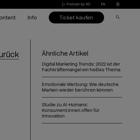
Podcast Ep.142
EN
Ticket kaufen
ontent
Info
Aussteller 2026
Aussteller werden
Conference
Video on Demand
Presse
Ähnliche Artikel
urück
esuch
s
Speaker*innen 2026
Aussteller 2022-2025
Agenda 2026
DMEXCO Newsletter
Partner & Sponsoren
Digital Marketing Trends: 2022 ist der
nd
ide
Agenda 2026
Call for Speakers
Fachkräftemangel ein heißes Thema
Aussteller-Checkliste
Emotionale Werbung: Wie deutsche
FAQ Aussteller
Marken wieder berühren können
Profilbild Generator
Datum & Öffnungszeiten
Profilbildgenerator
Bildgenerator für
Profilbildgenerator für
Anreise
Profilbildgenerator Partner
Speaker*innen
Speaker*innen
Studie zu AI-Humans:
Konsument:innen offen für
Übernachtung
Side Event Anmeldung
FAQ Bühnen & Speaker
Profilbildgenerator Partner
Innovation
Zehnmal gamescom, zehnmal
DMEXCO in Köln: Wachstum made in