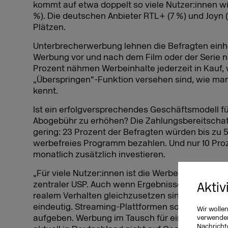
kommt auf etwa doppelt so viele Nutzer:innen wi
%). Die deutschen Anbieter RTL+ (7 %) und Joyn 
Plätzen.
Unterbrecherwerbung lehnen die Befragten einhel
Werbung vor und nach dem Film oder der Serie 
Prozent nähmen Werbeinhalte jederzeit in Kauf, 
„Überspringen“-Funktion versehen sind, wie man
kennt.
Ist ein erfolgversprechendes Geschäftsmodell f
Abogebühr zu erhöhen? Die Zahlungsbereitschaft
gering: 23 Prozent der Befragten würden bis zu 
werbefreies Programm bezahlen. Und nur 10 Pro
monatlich zusätzlich investieren.
„Für viele Nutzer:innen ist die Werbefreiheit de
zentraler USP. Auch wenn Ergebnisse aus Befra
Aktiv
realem Verhalten gleichzusetzen sind, ist das E
eindeutig. Streaming-Plattformen sollten sich gu
Wir wolle
aufgeben. Werbung im Tausch für einen günstig
verwenden 
Nachricht