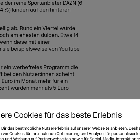
e der reine Sportanbieter DAZN (6
(4 %) landen auf den hinteren
lig ab. Rund ein Viertel würde
noch am ehesten dulden. Etwa 14
wenn diese mit einer
 sie beispielsweise von YouTube
ür ein werbefreies Programm die
 bei den Nutzer:innen scheint
5 Euro im Monat mehr für ein
zent würden mehr als 5 Euro
r Streaming-Plattformen ein ganz
gungen nicht automatisch mit
iere Cookies für das beste Erlebnis
rgebnis der Umfrage doch
t überlegen, ob sie ihren USP
n Dir das bestmögliche Nutzererlebnis auf unserer Webseite anbieten. Desh
eren Abopreis scheint zumindest
wir Cookies für ihre laufende Optimierung und Analyse, für personalisierte
en und Werbung auf Partnerwebseiten sowie für Social-Media-Interaktione