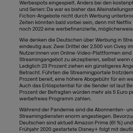
Werbespots eingespielt. Anders bei den kostenpf
und Serien: Da war es bisher das Alleinstellung
Fiction-Angebote nicht durch Werbung unterbroc
Zeiten könnten bald vorbei sein, denn mit Netfli
noch 2022 eine werbefinanzierte, möglicherweis
Wie denken die Deutschen über Werbung in Strea
eindeutig aus: Zwei Drittel der 2.500 von Civey i
Nutzer:innen von Online-Video-Plattformen sind
Streamingangebot zu akzeptieren, selbst wenn 
Lediglich 23 Prozent ziehen ein günstigeres Ang
Betracht. Führten die Streamingportale trotzdem
Prozent bereit, eine höhere Abogebühr für ein w
Auch das Erlöspotential für die Sender ist laut
Prozent der Befragten würden mehr als 5 Euro pr
werbefreies Programm zahlen.
Während der Pandemie sind die Abonnenten- un
Streamingdiensten enorm angestiegen. Bevorzu
Deutschen sind aktuell Amazon Prime (61 %) und N
Frühjahr 2020 gestartete Disney+ folgt mit deutl