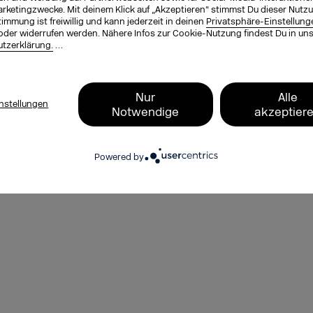
 stoßen. Im September werden wir
arketingzwecke. Mit deinem Klick auf „Akzeptieren“ stimmst Du dieser Nutzu
t mit diesen Themen
immung ist freiwillig und kann jederzeit in deinen
Privatsphäre-Einstellung
 Matyka.
oder widerrufen werden. Nähere Infos zur Cookie-Nutzung findest Du in un
tzerklärung.
…
te im Auftrag der DMEXCO
Nur
Alle
er 2500 Personen in Deutschland,
nstellungen
Notwendige
akzeptier
s://go.dmexco.com/de/press-
Powered by