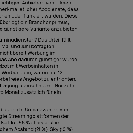
lichtigen Anbietern von Filmen
smerkmal etlicher Abodienste, dass
hen oder flankiert wurden. Diese
x überlegt ein Branchenprimus,
e günstigere Variante anzubieten.
mingdiensten? Das Urteil fällt
m Mai und Juni befragten
 nicht bereit Werbung im
das Abo dadurch günstiger würde.
ebot mit Werbeinhalten in
 Werbung ein, wären nur 12
erbefreies Angebot zu entrichten.
 Befragung überschaubar: Nur zehn
o Monat zusätzlich für ein
d auch die Umsatzzahlen von
gte Streamingplattformen der
etflix (56 %). Das erst im
ichem Abstand (21 %). Sky (13 %)