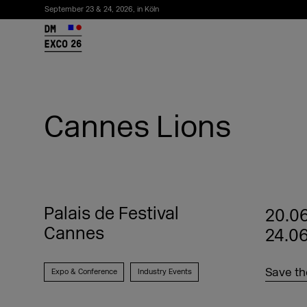
September 23 & 24, 2026, in Köln
26
Cannes Lions
Palais de Festival
20.06
Cannes
24.0
Newsletter abonnieren
Save th
Expo & Conference
Industry Events