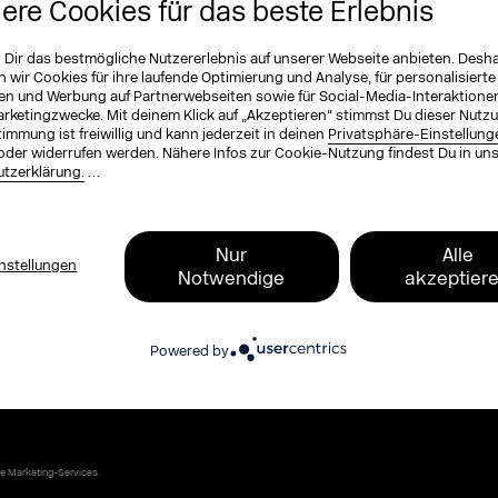
iere Cookies für das beste Erlebnis
ichnung (optional)
n Dir das bestmögliche Nutzererlebnis auf unserer Webseite anbieten. Desh
wir Cookies für ihre laufende Optimierung und Analyse, für personalisierte
en und Werbung auf Partnerwebseiten sowie für Social-Media-Interaktione
arketingzwecke. Mit deinem Klick auf „Akzeptieren“ stimmst Du dieser Nutzu
ame
*
immung ist freiwillig und kann jederzeit in deinen
Privatsphäre-Einstellung
oder widerrufen werden. Nähere Infos zur Cookie-Nutzung findest Du in un
tzerklärung.
…
, zum Programm, zu Tickets und exklusive
Nur
Alle
nstellungen
Notwendige
akzeptier
 Blog und dem DMEXCO Podcast. Kompakt,
Powered by
ends, Plattform-News und Branchen-
ke Marketing-Services.