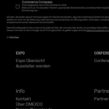
Commerce Compass
Dein Wegweiser durch die Commerce-Welt.
Bleib auf Kurs mit aktuellen Themen, spannenden Branchennews und relevanten Insights
Donnerstag neu.
Mit dem Absenden dieses Formulars gebe ich mein Einverständnis, dass die Koelnmesse GmbH mir den/
erkläre ich mich mit der Messung, Speicherung und Auswertung von Öffnungsraten, Klickraten, Lesedau
entsprechend meinen Interessen einverstanden.
Deine Einwilligung(en) hierzu kannst du jederzeit über den Unsubscribe-Button im jeweiligen Newslette
Dieses Formular ist durch Google reCAPTCHA geschützt. Es gelten ergänzend die
Datenschutzbestimmu
EXPO
CONFER
Expo Übersicht
Confere
Aussteller werden
Info
Partn
Kontakt
Partner
Über DMEXCO