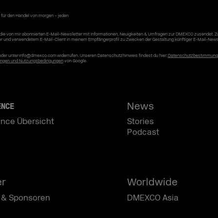
 für den Handel von morgen – jeden
die von mir abonnierten E-Mail-Newsletter mit Informationen, Neuigkeiten & Umfragen zur DMEXCO zusendet. 
er und verwendetem E-Mail-Client in meinem Empfängerprofil zu Zwecken der Gestaltung künftiger E-Mail-News
r oder unter info@dmexco.com widerrufen. Unseren Datenschutzhinweis findest du hier:
Datenschutzbestimmun
ngen und Nutzungsbedingungen
von Google.
News
ENCE
nce Übersicht
Stories
Podcast
er
Worldwide
 & Sponsoren
DMEXCO Asia