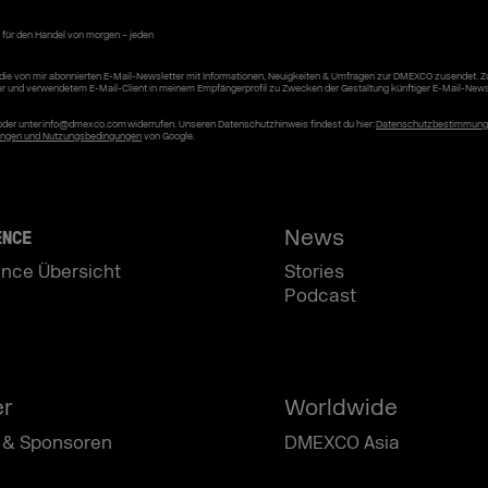
 für den Handel von morgen – jeden
die von mir abonnierten E-Mail-Newsletter mit Informationen, Neuigkeiten & Umfragen zur DMEXCO zusendet. 
er und verwendetem E-Mail-Client in meinem Empfängerprofil zu Zwecken der Gestaltung künftiger E-Mail-News
r oder unter info@dmexco.com widerrufen. Unseren Datenschutzhinweis findest du hier:
Datenschutzbestimmun
ngen und Nutzungsbedingungen
von Google.
News
ENCE
nce Übersicht
Stories
Podcast
er
Worldwide
 & Sponsoren
DMEXCO Asia