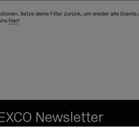
ptionen. Setze deine Filter zurück, um wieder alle Events
 uns
hier
!
EXCO Newsletter
tzt und bleib up to date