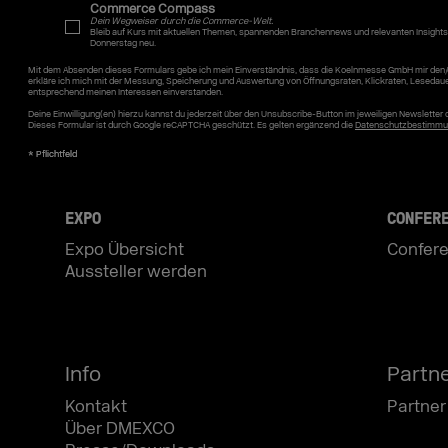
Commerce Compass
Dein Wegweiser durch die Commerce-Welt.
Bleib auf Kurs mit aktuellen Themen, spannenden Branchennews und relevanten Insights
Donnerstag neu.
Mit dem Absenden dieses Formulars gebe ich mein Einverständnis, dass die Koelnmesse GmbH mir den/
erkläre ich mich mit der Messung, Speicherung und Auswertung von Öffnungsraten, Klickraten, Lesedau
entsprechend meinen Interessen einverstanden.
Deine Einwilligung(en) hierzu kannst du jederzeit über den Unsubscribe-Button im jeweiligen Newslette
Dieses Formular ist durch Google reCAPTCHA geschützt. Es gelten ergänzend die
Datenschutzbestimmu
EXPO
CONFER
Expo Übersicht
Confere
Aussteller werden
Info
Partn
Kontakt
Partner
Über DMEXCO