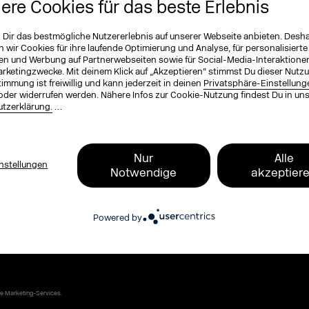
iere Cookies für das beste Erlebnis
ichnung (optional)
n Dir das bestmögliche Nutzererlebnis auf unserer Webseite anbieten. Desh
wir Cookies für ihre laufende Optimierung und Analyse, für personalisierte
en und Werbung auf Partnerwebseiten sowie für Social-Media-Interaktione
arketingzwecke. Mit deinem Klick auf „Akzeptieren“ stimmst Du dieser Nutzu
ame
*
immung ist freiwillig und kann jederzeit in deinen
Privatsphäre-Einstellung
oder widerrufen werden. Nähere Infos zur Cookie-Nutzung findest Du in un
tzerklärung.
…
, zum Programm, zu Tickets und exklusive
Nur
Alle
nstellungen
Notwendige
akzeptier
 Blog und dem DMEXCO Podcast. Kompakt,
Powered by
ends, Plattform-News und Branchen-
ke Marketing-Services.