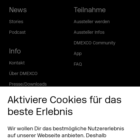
News
Teilnahme
Stories
Aussteller werden
Podcast
Aussteller Infos
DMEXCO Community
Info
App
Kontakt
FAQ
Über DMEXCO
Presse/Downloads
Phishing Alarm
Aktiviere Cookies für das
beste Erlebnis
Partner
Worldwide
Partner & Sponsoren
DMEXCO Asia
Wir wollen Dir das bestmögliche Nutzererlebnis
auf unserer Webseite anbieten. Deshalb