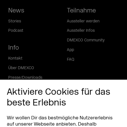
News
Teilnahme
Stories
Aussteller werden
Podcast
Aussteller Infos
DMEXCO Community
Info
App
Kontakt
FAQ
Über DMEXCO
Presse/Downloads
Phishing Alarm
Aktiviere Cookies für das
beste Erlebnis
Partner
Worldwide
Partner & Sponsoren
DMEXCO Asia
Wir wollen Dir das bestmögliche Nutzererlebnis
auf unserer Webseite anbieten. Deshalb