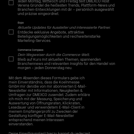
Jeden Montag, Mittwoch und Freitag teilt DMEXCO Host
Verena Gründel die heißesten Trends, Plattform-News und
Branchen-Entwicklungen mit dir – persönlich ausgewählt
und präzise eingeordnet.
Expo
Aktuelle Updates für Aussteller und interessierte Partner.
Entdecke exklusive Angebote, attraktive
Beteiligungsmöglichkeiten und reichweitenstarke
Marketing-Services.
Commerce Compass
Dein Wegweiser durch die Commerce-Welt.
Bleib auf Kurs mit aktuellen Themen, spannenden
Branchennews und relevanten Insights für den Handel von
morgen – jeden Donnerstag neu.
Mit dem Absenden dieses Formulars gebe ich
mein Einverständnis, dass die Koelnmesse
GmbH mir den/die von mir abonnierten E-Mail-
Newsletter mit Informationen, Neuigkeiten &
Umfragen zur DMEXCO zusendet. Zudem erkläre
ich mich mit der Messung, Speicherung und
Auswertung von Öffnungsraten, Klickraten,
Lesedauer und verwendetem E-Mail-Client in
meinem Empfängerprofil zu Zwecken der
Gestaltung künftiger E-Mail-Newsletter
entsprechend meinen Interessen
einverstanden.
Deine Einwilligung(en) hierzu kannst du jederzeit