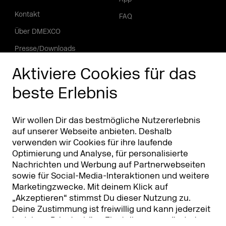
Kontakt
FAQ
Über DMEXCO
Presse/Downloads
Phishing Alarm
Aktiviere Cookies für das
beste Erlebnis
Partner
Worldwide
Partner & Sponsoren
DMEXCO Asia
Wir wollen Dir das bestmögliche Nutzererlebnis
auf unserer Webseite anbieten. Deshalb
verwenden wir Cookies für ihre laufende
Optimierung und Analyse, für personalisierte
Nachrichten und Werbung auf Partnerwebseiten
sowie für Social-Media-Interaktionen und weitere
Marketingzwecke. Mit deinem Klick auf
„Akzeptieren“ stimmst Du dieser Nutzung zu.
Deine Zustimmung ist freiwillig und kann jederzeit
Koelnmesse GmbH
T. +49 221 821 2020
in deinen
Privatsphäre-Einstellungen
geändert