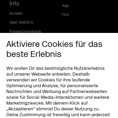
Info
App
Kontakt
FAQ
Über DMEXCO
Presse/Downloads
Phishing Alarm
Aktiviere Cookies für das
beste Erlebnis
Partner
Worldwide
Partner & Sponsoren
DMEXCO Asia
Wir wollen Dir das bestmögliche Nutzererlebnis
auf unserer Webseite anbieten. Deshalb
verwenden wir Cookies für ihre laufende
Optimierung und Analyse, für personalisierte
Nachrichten und Werbung auf Partnerwebseiten
sowie für Social-Media-Interaktionen und weitere
Marketingzwecke. Mit deinem Klick auf
„Akzeptieren“ stimmst Du dieser Nutzung zu.
Deine Zustimmung ist freiwillig und kann jederzeit