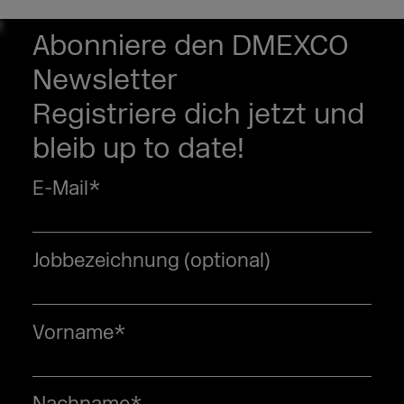
Corona-Pandemie beschleunigt digitale
Transformation und wird Digitalwirtschaft
Abonniere den DMEXCO
stärken
Newsletter
Handelsblatt, brand eins und DOOH:
Registriere dich jetzt und
DMEXCO 2022 Conference wartet mit 15
Summits auf
bleib up to date!
E-Mail
*
DMEXCO-Umfrage zur CMO-Agenda 2025
Jobbezeichnung (optional)
Vorname
*