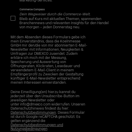
Marketing-Services.
Commerce Compass
Dein Wegweiser durch die Commerce-Welt.
Bleib auf Kurs mit aktuellen Themen, spannenden
Branchennews und relevanten Insights für den Handel
von morgen – jeden Donnerstag neu.
Mit dem Absenden dieses Formulars gebe ich
mein Einverständnis, dass die Koelnmesse
GmbH mir den/die von mir abonnierten E-Mail-
Newsletter mit Informationen, Neuigkeiten &
Umfragen zur DMEXCO zusendet. Zudem
erkläre ich mich mit der Messung,
Speicherung und Auswertung von
Öffnungsraten, Klickraten, Lesedauer und
verwendetem E-Mail-Client in meinem
Empfängerprofil zu Zwecken der Gestaltung
künftiger E-Mail-Newsletter entsprechend
meinen Interessen einverstanden.
Deine Einwilligung(en) hierzu kannst du
jederzeit über den Unsubscribe-Button im
jeweiligen Newsletter oder
unter info@dmexco.com widerrufen. Unseren
Datenschutzhinweis findest du hier:
Datenschutzbestimmungen
. Dieses Formular
ist durch Google reCAPTCHA geschützt. Es
gelten ergänzend die
Datenschutzbestimmungen und
Nutzungsbedingungen