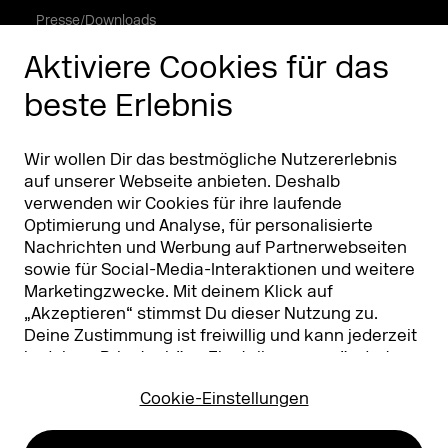
Presse/Downloads
Phishing Alarm
Aktiviere Cookies für das
beste Erlebnis
Partner
Worldwide
Partner & Sponsoren
DMEXCO Asia
Wir wollen Dir das bestmögliche Nutzererlebnis
auf unserer Webseite anbieten. Deshalb
verwenden wir Cookies für ihre laufende
Optimierung und Analyse, für personalisierte
Nachrichten und Werbung auf Partnerwebseiten
sowie für Social-Media-Interaktionen und weitere
Marketingzwecke. Mit deinem Klick auf
„Akzeptieren“ stimmst Du dieser Nutzung zu.
Deine Zustimmung ist freiwillig und kann jederzeit
Koelnmesse GmbH
T. +49 221 821 2020
in deinen
Privatsphäre-Einstellungen
geändert
Messeplatz 1
info@dmexco.com
oder widerrufen werden. Nähere Infos zur Cookie-
50679 Köln
Cookie-Einstellungen
Nutzung findest Du in unserer
Datenschutzerklärung.
…