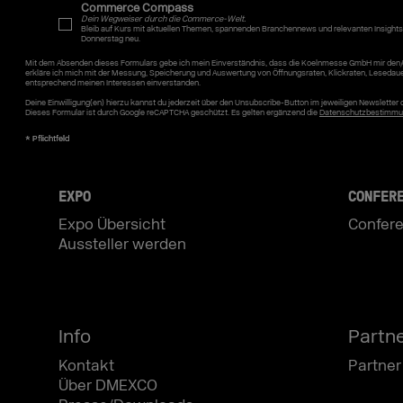
Commerce Compass
Dein Wegweiser durch die Commerce-Welt.
Bleib auf Kurs mit aktuellen Themen, spannenden Branchennews und relevanten Insights
Donnerstag neu.
Mit dem Absenden dieses Formulars gebe ich mein Einverständnis, dass die Koelnmesse GmbH mir den/
erkläre ich mich mit der Messung, Speicherung und Auswertung von Öffnungsraten, Klickraten, Lesedau
entsprechend meinen Interessen einverstanden.
Deine Einwilligung(en) hierzu kannst du jederzeit über den Unsubscribe-Button im jeweiligen Newslette
Dieses Formular ist durch Google reCAPTCHA geschützt. Es gelten ergänzend die
Datenschutzbestimmu
EXPO
CONFER
Expo Übersicht
Confere
Aussteller werden
Info
Partn
Kontakt
Partner
Über DMEXCO