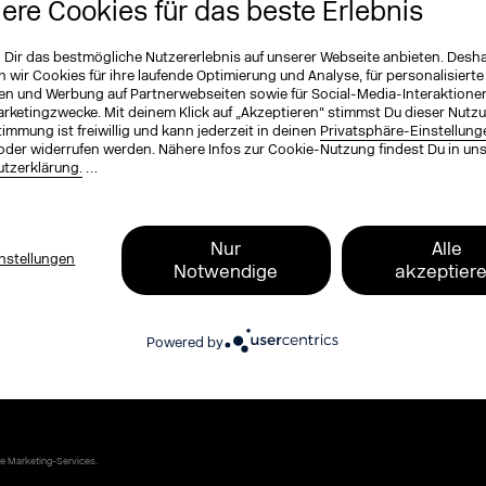
iere Cookies für das beste Erlebnis
ichnung (optional)
n Dir das bestmögliche Nutzererlebnis auf unserer Webseite anbieten. Desh
wir Cookies für ihre laufende Optimierung und Analyse, für personalisierte
en und Werbung auf Partnerwebseiten sowie für Social-Media-Interaktione
arketingzwecke. Mit deinem Klick auf „Akzeptieren“ stimmst Du dieser Nutzu
ame
*
immung ist freiwillig und kann jederzeit in deinen
Privatsphäre-Einstellung
oder widerrufen werden. Nähere Infos zur Cookie-Nutzung findest Du in un
tzerklärung.
…
, zum Programm, zu Tickets und exklusive
Nur
Alle
nstellungen
Notwendige
akzeptier
 Blog und dem DMEXCO Podcast. Kompakt,
Powered by
ends, Plattform-News und Branchen-
ke Marketing-Services.