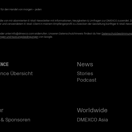
 für den Handel von morgen – jeden
die von mir abonnierten E-Mail-Newsletter mit Informationen, Neuigkeiten & Umfragen zur DMEXCO zusendet. 
er und verwendetem E-Mail-Client in meinem Empfängerprofil zu Zwecken der Gestaltung künftiger E-Mail-News
r oder unter info@dmexco.com widerrufen. Unseren Datenschutzhinweis findest du hier:
Datenschutzbestimmun
ngen und Nutzungsbedingungen
von Google.
News
ENCE
nce Übersicht
Stories
Podcast
er
Worldwide
 & Sponsoren
DMEXCO Asia