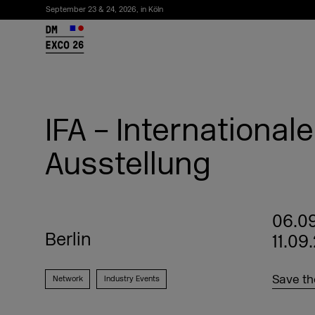
September 23 & 24, 2026, in Köln
26
IFA – International
Ausstellung
06.09
Berlin
11.09
Newsletter abonnieren
Save th
Network
Industry Events