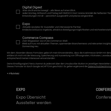
Digital Digest
Was die Branche bewegt – alle News auf einen Blick.
Jeden Montag, Mittwoch und Freitag teilt DMEXCO Host Verena Gründel die heißesten Tr
Entwicklungen mit dir – persönlich ausgewählt und präzise eingeordnet.
Expo
Aktuelle Updates für Aussteller und interessierte Partner.
Entdecke exklusive Angebote, attraktive Beteiligungsmöglichkeiten und reichweitenstar
Commerce Compass
Dein Wegweiser durch die Commerce-Welt.
Bleib auf Kurs mit aktuellen Themen, spannenden Branchennews und relevanten Insights
Donnerstag neu.
Mit dem Absenden dieses Formulars gebe ich mein Einverständnis, dass die Koelnmesse GmbH mir den/
erkläre ich mich mit der Messung, Speicherung und Auswertung von Öffnungsraten, Klickraten, Lesedau
entsprechend meinen Interessen einverstanden.
Deine Einwilligung(en) hierzu kannst du jederzeit über den Unsubscribe-Button im jeweiligen Newslette
Dieses Formular ist durch Google reCAPTCHA geschützt. Es gelten ergänzend die
Datenschutzbestimmu
EXPO
CONFER
Expo Übersicht
Confere
Aussteller werden