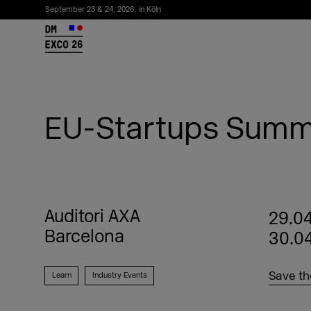
September 23 & 24, 2026, in Köln
26
EU-Startups Summ
Auditori AXA
29.04
Barcelona
30.0
Newsletter abonnieren
Save th
Learn
Industry Events