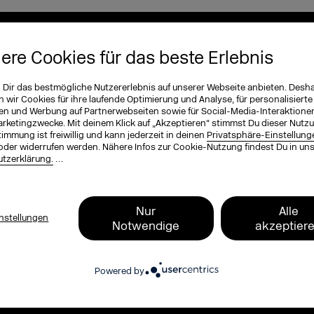
EXCO Newsletter
iere Cookies für das beste Erlebnis
tzt und bleib up to date
n Dir das bestmögliche Nutzererlebnis auf unserer Webseite anbieten. Desh
wir Cookies für ihre laufende Optimierung und Analyse, für personalisierte
en und Werbung auf Partnerwebseiten sowie für Social-Media-Interaktione
ichnung (optional)
arketingzwecke. Mit deinem Klick auf „Akzeptieren“ stimmst Du dieser Nutzu
immung ist freiwillig und kann jederzeit in deinen
Privatsphäre-Einstellung
oder widerrufen werden. Nähere Infos zur Cookie-Nutzung findest Du in un
tzerklärung.
…
ame
*
Nur
Alle
nstellungen
Notwendige
akzeptier
, zum Programm, zu Tickets und exklusive
Powered by
 Blog und dem DMEXCO Podcast. Kompakt,