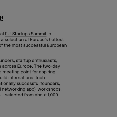
t!
ual
EU-Startups Summit
in
 a selection of Europe’s hottest
of the most successful European
unders, startup enthusiasts,
om across Europe. The two-day
a meeting point for aspiring
ild international tech
ationally successful founders,
ed networking app), workshops,
ts – selected from about 1,000