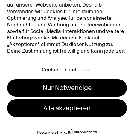
auf unserer Webseite anbieten. Deshalb
verwenden wir Cookies für ihre laufende
Optimierung und Analyse, für personalisierte
Nachrichten und Werbung auf Partnerwebseiten
sowie für Social-Media-Interaktionen und weitere
Marketingzwecke. Mit deinem Klick auf
„Akzeptieren“ stimmst Du dieser Nutzung zu.
Deine Zustimmung ist freiwillig und kann jederzeit
Koelnmesse GmbH
T. +49 221 821 2020
in deinen
Privatsphäre-Einstellungen
geändert
Messeplatz 1
info@dmexco.com
oder widerrufen werden. Nähere Infos zur Cookie-
50679 Köln
Cookie-Einstellungen
Nutzung findest Du in unserer
Datenschutzerklärung.
…
Impressum
Datenschutz
Nur Notwendige
Erklärung zur
Barrierefreiheit
Alle akzeptieren
26
Powered by