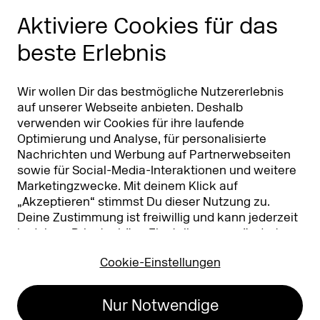
Phishing Alarm
Aktiviere Cookies für das
beste Erlebnis
Partner
Worldwide
Partner & Sponsoren
DMEXCO Asia
Wir wollen Dir das bestmögliche Nutzererlebnis
auf unserer Webseite anbieten. Deshalb
verwenden wir Cookies für ihre laufende
Optimierung und Analyse, für personalisierte
Nachrichten und Werbung auf Partnerwebseiten
sowie für Social-Media-Interaktionen und weitere
Marketingzwecke. Mit deinem Klick auf
„Akzeptieren“ stimmst Du dieser Nutzung zu.
Deine Zustimmung ist freiwillig und kann jederzeit
Koelnmesse GmbH
T. +49 221 821 2020
in deinen
Privatsphäre-Einstellungen
geändert
Messeplatz 1
info@dmexco.com
oder widerrufen werden. Nähere Infos zur Cookie-
50679 Köln
Cookie-Einstellungen
Nutzung findest Du in unserer
Datenschutzerklärung.
…
Impressum
Datenschutz
Nur Notwendige
Erklärung zur