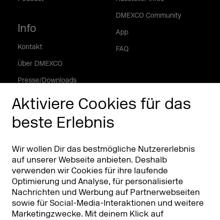
DMEXCO Community
Info
App
Kontakt
FAQ
Über DMEXCO
Presse/Downloads
Phishing Alarm
Aktiviere Cookies für das
beste Erlebnis
Partner
Worldwide
Partner & Sponsoren
DMEXCO Asia
Wir wollen Dir das bestmögliche Nutzererlebnis
auf unserer Webseite anbieten. Deshalb
verwenden wir Cookies für ihre laufende
Optimierung und Analyse, für personalisierte
Nachrichten und Werbung auf Partnerwebseiten
sowie für Social-Media-Interaktionen und weitere
Marketingzwecke. Mit deinem Klick auf