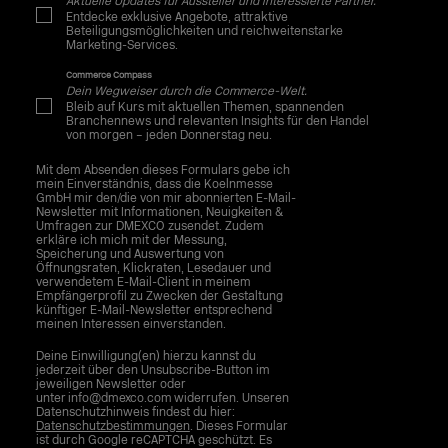
Aktuelle Updates für Aussteller und interessierte Partner.
Entdecke exklusive Angebote, attraktive
Beteiligungsmöglichkeiten und reichweitenstarke
Marketing-Services.
Commerce Compass
Dein Wegweiser durch die Commerce-Welt.
Bleib auf Kurs mit aktuellen Themen, spannenden
Branchennews und relevanten Insights für den Handel
von morgen – jeden Donnerstag neu.
Mit dem Absenden dieses Formulars gebe ich
mein Einverständnis, dass die Koelnmesse
GmbH mir den/die von mir abonnierten E-Mail-
Newsletter mit Informationen, Neuigkeiten &
Umfragen zur DMEXCO zusendet. Zudem
erkläre ich mich mit der Messung,
Speicherung und Auswertung von
Öffnungsraten, Klickraten, Lesedauer und
verwendetem E-Mail-Client in meinem
Empfängerprofil zu Zwecken der Gestaltung
künftiger E-Mail-Newsletter entsprechend
meinen Interessen einverstanden.
Deine Einwilligung(en) hierzu kannst du
jederzeit über den Unsubscribe-Button im
jeweiligen Newsletter oder
unter info@dmexco.com widerrufen. Unseren
Datenschutzhinweis findest du hier:
Datenschutzbestimmungen
. Dieses Formular
ist durch Google reCAPTCHA geschützt. Es