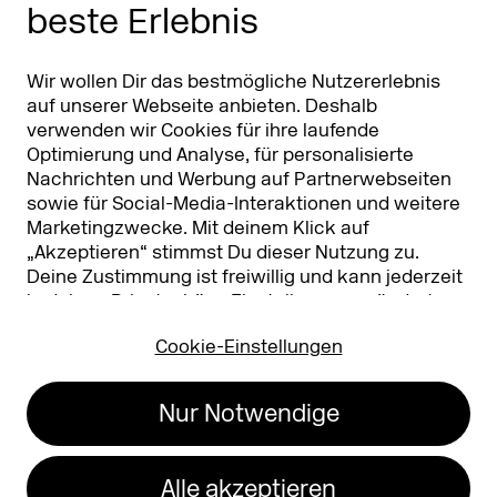
beste Erlebnis
Partner
Worldwide
Partner & Sponsoren
DMEXCO Asia
Wir wollen Dir das bestmögliche Nutzererlebnis
auf unserer Webseite anbieten. Deshalb
verwenden wir Cookies für ihre laufende
Optimierung und Analyse, für personalisierte
Nachrichten und Werbung auf Partnerwebseiten
sowie für Social-Media-Interaktionen und weitere
Marketingzwecke. Mit deinem Klick auf
„Akzeptieren“ stimmst Du dieser Nutzung zu.
Deine Zustimmung ist freiwillig und kann jederzeit
Koelnmesse GmbH
T. +49 221 821 2020
in deinen
Privatsphäre-Einstellungen
geändert
Messeplatz 1
info@dmexco.com
oder widerrufen werden. Nähere Infos zur Cookie-
50679 Köln
Cookie-Einstellungen
Nutzung findest Du in unserer
Datenschutzerklärung.
…
Impressum
Datenschutz
Nur Notwendige
Erklärung zur
Barrierefreiheit
Alle akzeptieren