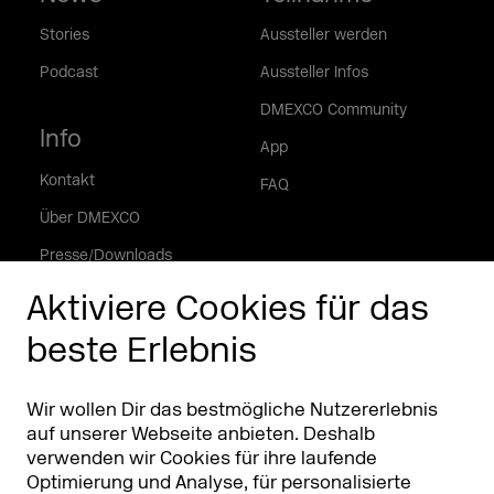
Stories
Aussteller werden
Podcast
Aussteller Infos
DMEXCO Community
Info
App
Kontakt
FAQ
Über DMEXCO
Presse/Downloads
Phishing Alarm
Aktiviere Cookies für das
beste Erlebnis
Partner
Worldwide
Partner & Sponsoren
DMEXCO Asia
Wir wollen Dir das bestmögliche Nutzererlebnis
auf unserer Webseite anbieten. Deshalb
verwenden wir Cookies für ihre laufende
Optimierung und Analyse, für personalisierte