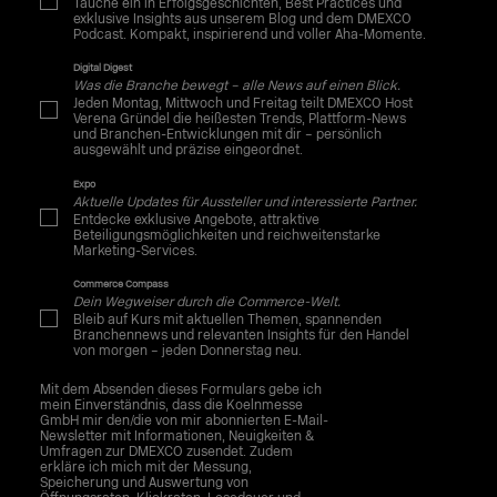
Tauche ein in Erfolgsgeschichten, Best Practices und
exklusive Insights aus unserem Blog und dem DMEXCO
Podcast. Kompakt, inspirierend und voller Aha-Momente.
Digital Digest
Was die Branche bewegt – alle News auf einen Blick.
Jeden Montag, Mittwoch und Freitag teilt DMEXCO Host
Verena Gründel die heißesten Trends, Plattform-News
und Branchen-Entwicklungen mit dir – persönlich
ausgewählt und präzise eingeordnet.
Expo
Aktuelle Updates für Aussteller und interessierte Partner.
Entdecke exklusive Angebote, attraktive
Beteiligungsmöglichkeiten und reichweitenstarke
Marketing-Services.
Commerce Compass
Dein Wegweiser durch die Commerce-Welt.
Bleib auf Kurs mit aktuellen Themen, spannenden
Branchennews und relevanten Insights für den Handel
von morgen – jeden Donnerstag neu.
Mit dem Absenden dieses Formulars gebe ich
mein Einverständnis, dass die Koelnmesse
GmbH mir den/die von mir abonnierten E-Mail-
Newsletter mit Informationen, Neuigkeiten &
Umfragen zur DMEXCO zusendet. Zudem
erkläre ich mich mit der Messung,
Speicherung und Auswertung von