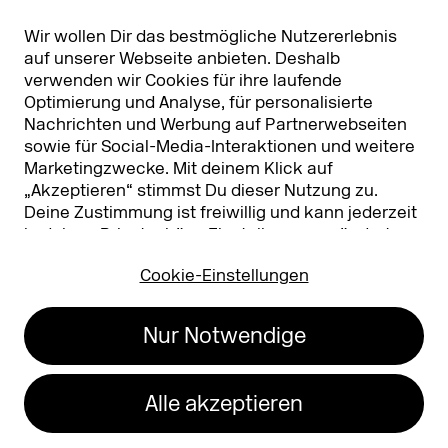
Partner & Sponsoren
DMEXCO Asia
Wir wollen Dir das bestmögliche Nutzererlebnis
auf unserer Webseite anbieten. Deshalb
verwenden wir Cookies für ihre laufende
Optimierung und Analyse, für personalisierte
Nachrichten und Werbung auf Partnerwebseiten
sowie für Social-Media-Interaktionen und weitere
Marketingzwecke. Mit deinem Klick auf
„Akzeptieren“ stimmst Du dieser Nutzung zu.
Deine Zustimmung ist freiwillig und kann jederzeit
Koelnmesse GmbH
T. +49 221 821 2020
in deinen
Privatsphäre-Einstellungen
geändert
Messeplatz 1
info@dmexco.com
oder widerrufen werden. Nähere Infos zur Cookie-
50679 Köln
Cookie-Einstellungen
Nutzung findest Du in unserer
Datenschutzerklärung.
…
Impressum
Datenschutz
Nur Notwendige
Erklärung zur
Barrierefreiheit
Alle akzeptieren