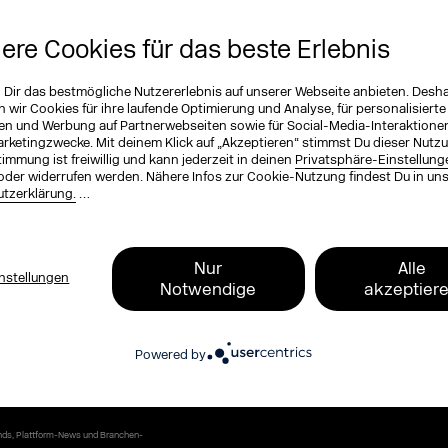
EXCO Newsletter
tzt und bleib up to date
iere Cookies für das beste Erlebnis
n Dir das bestmögliche Nutzererlebnis auf unserer Webseite anbieten. Desh
ichnung (optional)
wir Cookies für ihre laufende Optimierung und Analyse, für personalisierte
en und Werbung auf Partnerwebseiten sowie für Social-Media-Interaktione
arketingzwecke. Mit deinem Klick auf „Akzeptieren“ stimmst Du dieser Nutzu
immung ist freiwillig und kann jederzeit in deinen
Privatsphäre-Einstellung
oder widerrufen werden. Nähere Infos zur Cookie-Nutzung findest Du in un
ame
*
tzerklärung.
…
Nur
Alle
nstellungen
Notwendige
akzeptier
, zum Programm, zu Tickets und exklusive
Powered by
 Blog und dem DMEXCO Podcast. Kompakt,
ends, Plattform-News und Branchen-