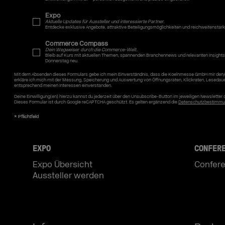
Expo
Aktuelle Updates für Aussteller und interessierte Partner.
Entdecke exklusive Angebote, attraktive Beteiligungsmöglichkeiten und reichweitenstar
Commerce Compass
Dein Wegweiser durch die Commerce-Welt.
Bleib auf Kurs mit aktuellen Themen, spannenden Branchennews und relevanten Insights
Donnerstag neu.
Mit dem Absenden dieses Formulars gebe ich mein Einverständnis, dass die Koelnmesse GmbH mir den/
erkläre ich mich mit der Messung, Speicherung und Auswertung von Öffnungsraten, Klickraten, Lesedau
entsprechend meinen Interessen einverstanden.
Deine Einwilligung(en) hierzu kannst du jederzeit über den Unsubscribe-Button im jeweiligen Newslette
Dieses Formular ist durch Google reCAPTCHA geschützt. Es gelten ergänzend die
Datenschutzbestimmu
EXPO
CONFER
Expo Übersicht
Confere
Aussteller werden