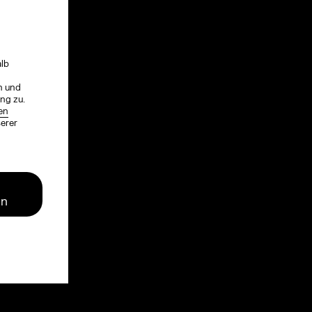
!
alb
n und
ng zu.
en
serer
en