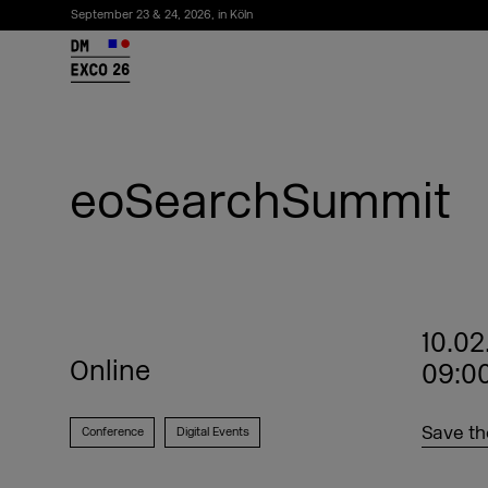
September 23 & 24, 2026, in Köln
26
eoSearchSummit
10.02
Online
09:00
Newsletter abonnieren
Save th
Conference
Digital Events