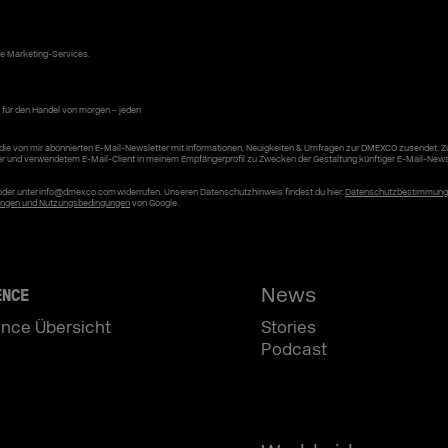
ke Marketing-Services.
 für den Handel von morgen – jeden
die von mir abonnierten E-Mail-Newsletter mit Informationen, Neuigkeiten & Umfragen zur DMEXCO zusendet. 
er und verwendetem E-Mail-Client in meinem Empfängerprofil zu Zwecken der Gestaltung künftiger E-Mail-News
r oder unter info@dmexco.com widerrufen. Unseren Datenschutzhinweis findest du hier:
Datenschutzbestimmun
ngen und Nutzungsbedingungen
von Google.
News
ENCE
nce Übersicht
Stories
Podcast