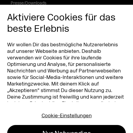
Presse/Downloads
Phishing Alarm
Aktiviere Cookies für das
beste Erlebnis
Partner
Worldwide
Partner & Sponsoren
DMEXCO Asia
Wir wollen Dir das bestmögliche Nutzererlebnis
auf unserer Webseite anbieten. Deshalb
verwenden wir Cookies für ihre laufende
Optimierung und Analyse, für personalisierte
Nachrichten und Werbung auf Partnerwebseiten
sowie für Social-Media-Interaktionen und weitere
Marketingzwecke. Mit deinem Klick auf
„Akzeptieren“ stimmst Du dieser Nutzung zu.
Deine Zustimmung ist freiwillig und kann jederzeit
Koelnmesse GmbH
T. +49 221 821 2020
in deinen
Privatsphäre-Einstellungen
geändert
Messeplatz 1
info@dmexco.com
oder widerrufen werden. Nähere Infos zur Cookie-
50679 Köln
Cookie-Einstellungen
Nutzung findest Du in unserer
Datenschutzerklärung.
…
Impressum
Datenschutz