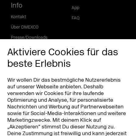
Info
App
Kontakt
FAQ
Über DMEXCO
Presse/Downloads
Phishing Alarm
Aktiviere Cookies für das
beste Erlebnis
Partner
Worldwide
Partner & Sponsoren
DMEXCO Asia
Wir wollen Dir das bestmögliche Nutzererlebnis
auf unserer Webseite anbieten. Deshalb
verwenden wir Cookies für ihre laufende
Optimierung und Analyse, für personalisierte
Nachrichten und Werbung auf Partnerwebseiten
sowie für Social-Media-Interaktionen und weitere
Marketingzwecke. Mit deinem Klick auf
„Akzeptieren“ stimmst Du dieser Nutzung zu.
Deine Zustimmung ist freiwillig und kann jederzeit