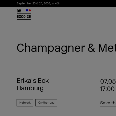
September 23 & 24, 2026, in Köln
26
Champagner & Me
Erika's Eck
07.05
Hamburg
17:00
Newsletter abonnieren
Save th
Network
On-the-road