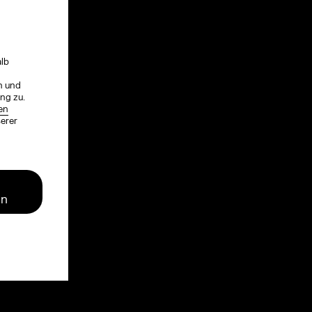
!
alb
n und
ng zu.
en
serer
en