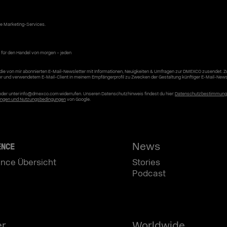
ke Marketing-Services.
 für den Handel von morgen – jeden
die von mir abonnierten E-Mail-Newsletter mit Informationen, Neuigkeiten & Umfragen zur DMEXCO zusendet. 
er und verwendetem E-Mail-Client in meinem Empfängerprofil zu Zwecken der Gestaltung künftiger E-Mail-News
r oder unter info@dmexco.com widerrufen. Unseren Datenschutzhinweis findest du hier:
Datenschutzbestimmun
ngen und Nutzungsbedingungen
von Google.
News
ENCE
nce Übersicht
Stories
Podcast
er
Worldwide