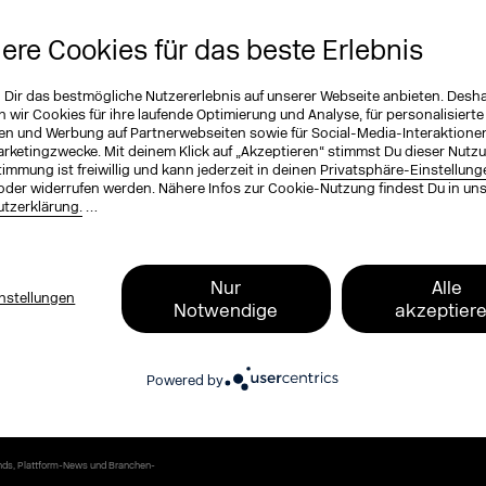
EXCO Newsletter
tzt und bleib up to date
iere Cookies für das beste Erlebnis
n Dir das bestmögliche Nutzererlebnis auf unserer Webseite anbieten. Desh
ichnung (optional)
wir Cookies für ihre laufende Optimierung und Analyse, für personalisierte
en und Werbung auf Partnerwebseiten sowie für Social-Media-Interaktione
arketingzwecke. Mit deinem Klick auf „Akzeptieren“ stimmst Du dieser Nutzu
immung ist freiwillig und kann jederzeit in deinen
Privatsphäre-Einstellung
oder widerrufen werden. Nähere Infos zur Cookie-Nutzung findest Du in un
ame
*
tzerklärung.
…
Nur
Alle
nstellungen
Notwendige
akzeptier
, zum Programm, zu Tickets und exklusive
Powered by
 Blog und dem DMEXCO Podcast. Kompakt,
ends, Plattform-News und Branchen-