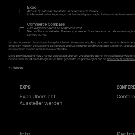
Expo
Aktuelle Updates für Aussteller und interessierte Partner.
Entdecke exklusive Angebote, attraktive Beteiligungsmöglichkeiten und reichweitenstar
Commerce Compass
Dein Wegweiser durch die Commerce-Welt.
Bleib auf Kurs mit aktuellen Themen, spannenden Branchennews und relevanten Insights
Donnerstag neu.
Mit dem Absenden dieses Formulars gebe ich mein Einverständnis, dass die Koelnmesse GmbH mir den/
erkläre ich mich mit der Messung, Speicherung und Auswertung von Öffnungsraten, Klickraten, Lesedau
entsprechend meinen Interessen einverstanden.
Deine Einwilligung(en) hierzu kannst du jederzeit über den Unsubscribe-Button im jeweiligen Newslette
Dieses Formular ist durch Google reCAPTCHA geschützt. Es gelten ergänzend die
Datenschutzbestimmu
EXPO
CONFER
Expo Übersicht
Confere
Aussteller werden
Info
Partn