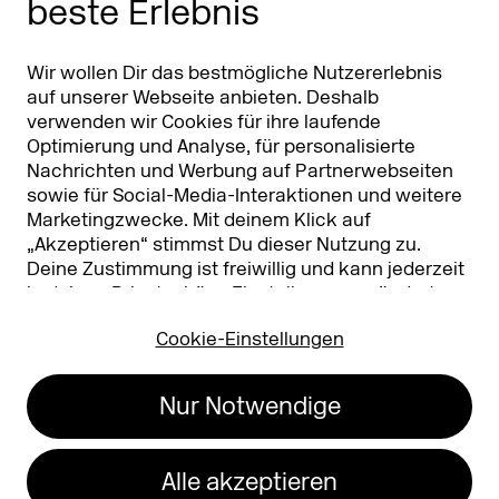
beste Erlebnis
Partner
Worldwide
Partner & Sponsoren
DMEXCO Asia
Wir wollen Dir das bestmögliche Nutzererlebnis
auf unserer Webseite anbieten. Deshalb
verwenden wir Cookies für ihre laufende
Optimierung und Analyse, für personalisierte
Nachrichten und Werbung auf Partnerwebseiten
sowie für Social-Media-Interaktionen und weitere
Marketingzwecke. Mit deinem Klick auf
„Akzeptieren“ stimmst Du dieser Nutzung zu.
Deine Zustimmung ist freiwillig und kann jederzeit
Koelnmesse GmbH
T. +49 221 821 2020
in deinen
Privatsphäre-Einstellungen
geändert
Messeplatz 1
info@dmexco.com
oder widerrufen werden. Nähere Infos zur Cookie-
50679 Köln
Cookie-Einstellungen
Nutzung findest Du in unserer
Datenschutzerklärung.
…
Impressum
Datenschutz
Nur Notwendige
Erklärung zur
Barrierefreiheit
Alle akzeptieren