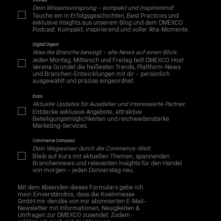
Stories
Dein Wissensvorsprung – kompakt und inspirierend!
Tauche ein in Erfolgsgeschichten, Best Practices und
exklusive Insights aus unserem Blog und dem DMEXCO
Podcast. Kompakt, inspirierend und voller Aha-Momente.
Digital Digest
Was die Branche bewegt – alle News auf einen Blick.
Jeden Montag, Mittwoch und Freitag teilt DMEXCO Host
Verena Gründel die heißesten Trends, Plattform-News
und Branchen-Entwicklungen mit dir – persönlich
ausgewählt und präzise eingeordnet.
Expo
Aktuelle Updates für Aussteller und interessierte Partner.
Entdecke exklusive Angebote, attraktive
Beteiligungsmöglichkeiten und reichweitenstarke
Marketing-Services.
Commerce Compass
Dein Wegweiser durch die Commerce-Welt.
Bleib auf Kurs mit aktuellen Themen, spannenden
Branchennews und relevanten Insights für den Handel
von morgen – jeden Donnerstag neu.
Mit dem Absenden dieses Formulars gebe ich
mein Einverständnis, dass die Koelnmesse
GmbH mir den/die von mir abonnierten E-Mail-
Newsletter mit Informationen, Neuigkeiten &
Umfragen zur DMEXCO zusendet. Zudem