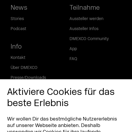
News
Teilnahme
Stories
Aussteller werden
Podcast
Aussteller Infos
DMEXCO Community
Info
App
Kontakt
FAQ
Über DMEXCO
Presse/Downloads
Phishing Alarm
Aktiviere Cookies für das
beste Erlebnis
Partner
Worldwide
Partner & Sponsoren
DMEXCO Asia
Wir wollen Dir das bestmögliche Nutzererlebnis
auf unserer Webseite anbieten. Deshalb
verwenden wir Cookies für ihre laufende