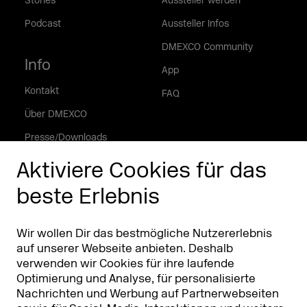
Stories
Aussteller werden
Podcast
Aussteller Infos
DMEXCO Community
Info
App
Kontakt
FAQ
Über DMEXCO
Presse/Downloads
Phishing Alarm
Aktiviere Cookies für das
beste Erlebnis
Partner
Worldwide
Partner & Sponsoren
DMEXCO Asia
Wir wollen Dir das bestmögliche Nutzererlebnis
auf unserer Webseite anbieten. Deshalb
verwenden wir Cookies für ihre laufende
Optimierung und Analyse, für personalisierte
Nachrichten und Werbung auf Partnerwebseiten