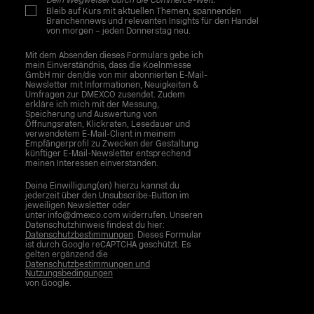
Dein Wegweiser durch die Commerce-Welt.
Bleib auf Kurs mit aktuellen Themen, spannenden
Branchennews und relevanten Insights für den Handel
von morgen – jeden Donnerstag neu.
Mit dem Absenden dieses Formulars gebe ich
mein Einverständnis, dass die Koelnmesse
GmbH mir den/die von mir abonnierten E-Mail-
Newsletter mit Informationen, Neuigkeiten &
Umfragen zur DMEXCO zusendet. Zudem
erkläre ich mich mit der Messung,
Speicherung und Auswertung von
Öffnungsraten, Klickraten, Lesedauer und
verwendetem E-Mail-Client in meinem
Empfängerprofil zu Zwecken der Gestaltung
künftiger E-Mail-Newsletter entsprechend
meinen Interessen einverstanden.
Deine Einwilligung(en) hierzu kannst du
jederzeit über den Unsubscribe-Button im
jeweiligen Newsletter oder
unter info@dmexco.com widerrufen. Unseren
Datenschutzhinweis findest du hier:
Datenschutzbestimmungen
. Dieses Formular
ist durch Google reCAPTCHA geschützt. Es
gelten ergänzend die
Datenschutzbestimmungen und
Nutzungsbedingungen
von Google.