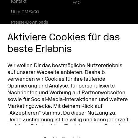
Kontakt
FAQ
Über DMEXCO
Presse/Downloads
Phishing Alarm
Aktiviere Cookies für das
beste Erlebnis
Partner
Worldwide
Partner & Sponsoren
DMEXCO Asia
Wir wollen Dir das bestmögliche Nutzererlebnis
auf unserer Webseite anbieten. Deshalb
verwenden wir Cookies für ihre laufende
Optimierung und Analyse, für personalisierte
Nachrichten und Werbung auf Partnerwebseiten
sowie für Social-Media-Interaktionen und weitere
Marketingzwecke. Mit deinem Klick auf
„Akzeptieren“ stimmst Du dieser Nutzung zu.
Deine Zustimmung ist freiwillig und kann jederzeit
Koelnmesse GmbH
T. +49 221 821 2020
in deinen
Privatsphäre-Einstellungen
geändert
Messeplatz 1
info@dmexco.com
oder widerrufen werden. Nähere Infos zur Cookie-
50679 Köln