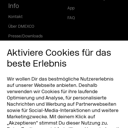
Info
App
Kontakt
FAQ
Über DMEXCO
Presse/Downloads
Phishing Alarm
Aktiviere Cookies für das
beste Erlebnis
Partner
Worldwide
Partner & Sponsoren
DMEXCO Asia
Wir wollen Dir das bestmögliche Nutzererlebnis
auf unserer Webseite anbieten. Deshalb
verwenden wir Cookies für ihre laufende
Optimierung und Analyse, für personalisierte
Nachrichten und Werbung auf Partnerwebseiten
sowie für Social-Media-Interaktionen und weitere
Marketingzwecke. Mit deinem Klick auf
„Akzeptieren“ stimmst Du dieser Nutzung zu.